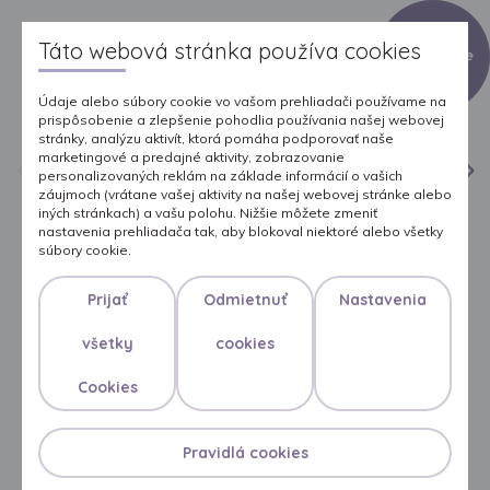
Táto webová stránka používa cookies
Údaje alebo súbory cookie vo vašom prehliadači používame na
prispôsobenie a zlepšenie pohodlia používania našej webovej
stránky, analýzu aktivít, ktorá pomáha podporovať naše
marketingové a predajné aktivity, zobrazovanie
personalizovaných reklám na základe informácií o vašich
záujmoch (vrátane vašej aktivity na našej webovej stránke alebo
iných stránkach) a vašu polohu. Nižšie môžete zmeniť
nastavenia prehliadača tak, aby blokoval niektoré alebo všetky
súbory cookie.
Prijať
Odmietnuť
Nastavenia
všetky
cookies
ELASTICKÉ FIXAČNÉ NOHAVIČKY
SENI FIX PLUS
Cookies
Pravidlá cookies
PRE ŽENY
PRE MUŽOV