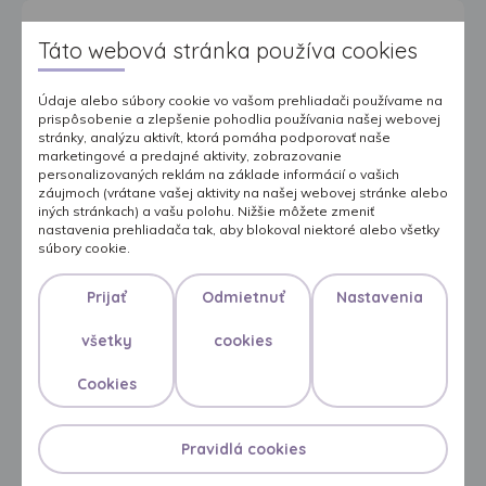
Táto webová stránka používa cookies
Údaje alebo súbory cookie vo vašom prehliadači používame na
prispôsobenie a zlepšenie pohodlia používania našej webovej
stránky, analýzu aktivít, ktorá pomáha podporovať naše
marketingové a predajné aktivity, zobrazovanie
personalizovaných reklám na základe informácií o vašich
záujmoch (vrátane vašej aktivity na našej webovej stránke alebo
iných stránkach) a vašu polohu. Nižšie môžete zmeniť
nastavenia prehliadača tak, aby blokoval niektoré alebo všetky
súbory cookie.
Prijať
Odmietnuť
Nastavenia
všetky
cookies
Cookies
ANATOMICKY TVAROVANÉ
VKLADACIE PLIENKY
Pravidlá cookies
Ideálne pre osoby na invalidnom vozíku, s nadváhou a