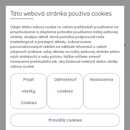
Táto webová stránka používa cookies
Údaje alebo súbory cookie vo vašom prehliadači používame na
prispôsobenie a zlepšenie pohodlia používania našej webovej
stránky, analýzu aktivít, ktorá pomáha podporovať naše
marketingové a predajné aktivity, zobrazovanie
personalizovaných reklám na základe informácií o vašich
záujmoch (vrátane vašej aktivity na našej webovej stránke alebo
iných stránkach) a vašu polohu. Nižšie môžete zmeniť
nastavenia prehliadača tak, aby blokoval niektoré alebo všetky
súbory cookie.
Prijať
Odmietnuť
Nastavenia
všetky
cookies
UROLOGICKÉ VLOŽKY
SENI LADY SLIM
Cookies
EXTRA PLUS
Pravidlá cookies