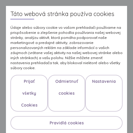
Užitočné informácie
Táto webová stránka používa cookies
Údaje alebo súbory cookie vo vašom prehliadači používame na
prispôsobenie a zlepšenie pohodlia používania našej webovej
stránky, analýzu aktivít, ktorá pomáha podporovať naše
marketingové a predajné aktivity, zobrazovanie
personalizovaných reklám na základe informácií o vašich
záujmoch (vrátane vašej aktivity na našej webovej stránke alebo
iných stránkach) a vašu polohu. Nižšie môžete zmeniť
nastavenia prehliadača tak, aby blokoval niektoré alebo všetky
súbory cookie.
Prijať
Odmietnuť
Nastavenia
všetky
cookies
Cookies
Inkontinencia u mužov
Seni Man
Pravidlá cookies
Urologické vložky pre mužov