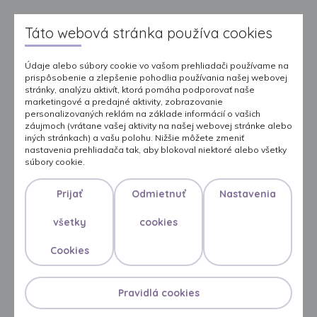
Táto webová stránka používa cookies
Údaje alebo súbory cookie vo vašom prehliadači používame na
prispôsobenie a zlepšenie pohodlia používania našej webovej
stránky, analýzu aktivít, ktorá pomáha podporovať naše
marketingové a predajné aktivity, zobrazovanie
personalizovaných reklám na základe informácií o vašich
záujmoch (vrátane vašej aktivity na našej webovej stránke alebo
iných stránkach) a vašu polohu. Nižšie môžete zmeniť
nastavenia prehliadača tak, aby blokoval niektoré alebo všetky
súbory cookie.
Prijať
Odmietnuť
Nastavenia
všetky
cookies
STAROSTLIVOSŤ O KOŽU
ČISTIACA A
Cookies
OŠETRUJÚCA
Pravidlá cookies